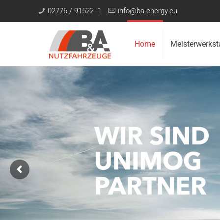
02776 / 91522 -1
info@ba-energy.eu
Home
Meisterwerkst