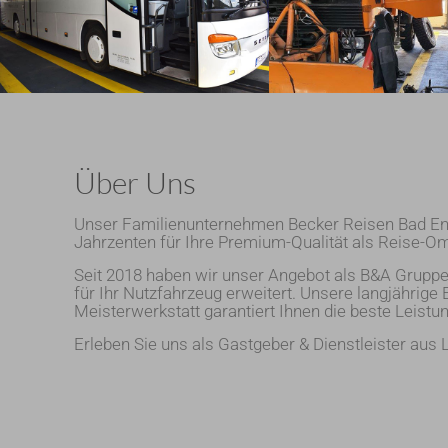
Über Uns
Unser Familienunternehmen Becker Reisen Bad End
Jahrzenten für Ihre Premium-Qualität als Reise-Om
Seit 2018 haben wir unser Angebot als B&A Grup
für Ihr Nutzfahrzeug erweitert. Unsere langjährige
Meisterwerkstatt garantiert Ihnen die beste Leistun
Erleben Sie uns als Gastgeber & Dienstleister aus 