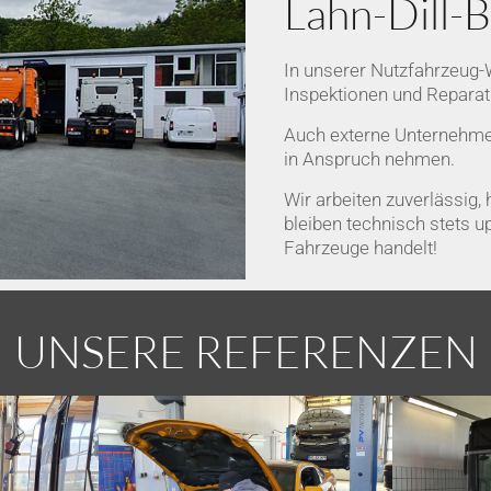
Lahn-Dill-
In unserer Nutzfahrzeug-W
Inspektionen und Reparat
Auch externe Unternehme
in Anspruch nehmen.
Wir arbeiten zuverlässig
bleiben technisch stets u
Fahrzeuge handelt!
UNSERE REFERENZEN